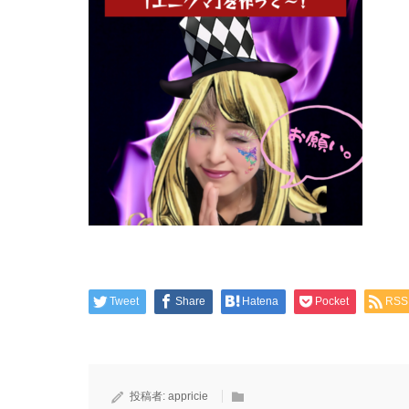
Tweet
Share
Hatena
Pocket
RSS
投稿者:
appricie