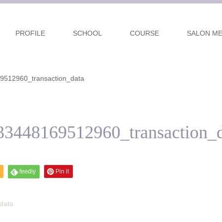
PROFILE
SCHOOL
COURSE
SALON M
512960_transaction_data
3448169512960_transaction_d
feedly
Pin it
data