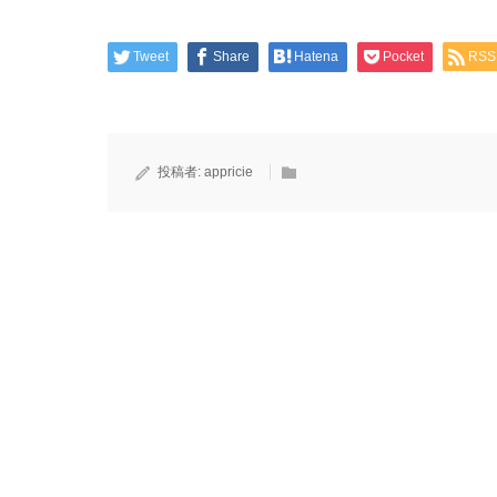
Tweet
Share
Hatena
Pocket
RSS
投稿者:
appricie