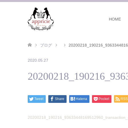
HOME
ブログ
20200218_190216_93633448169
2020.05.27
20200218_190216_9363
Tweet
Share
Hatena
Pocket
RSS
20200218_190216_93633448169512960_transaction_