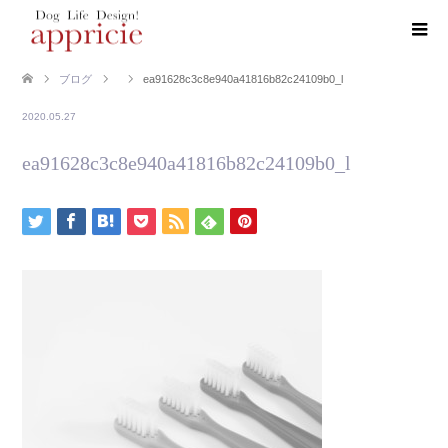
ブログ
ea91628c3c8e940a41816b82c24109b0_l
2020.05.27
ea91628c3c8e940a41816b82c24109b0_l