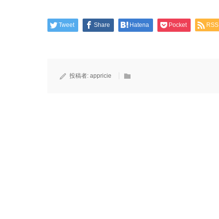
Tweet
Share
Hatena
Pocket
RSS
投稿者:
appricie