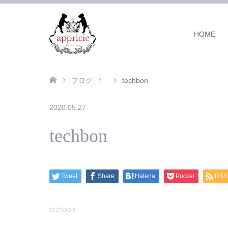
HOME
ブログ
techbon
2020.05.27
techbon
Tweet
Share
Hatena
Pocket
RSS
techbon