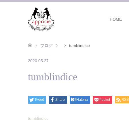
HOME
ブログ
tumblindice
2020.05.27
tumblindice
Tweet
Share
Hatena
Pocket
RSS
tumblindice