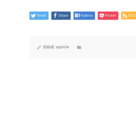
Tweet
Share
Hatena
Pocket
RSS
投稿者:
appricie