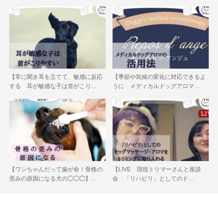
【常に聞き耳を立てて、敏感に反応
【季節や気候の変化に対応できるよ
する 耳が敏感な子は首がこり…
うに メディカルドッグアロマ…
【ワンちゃんだって歯が命！骨格の
【LIVE 現役トリマーさんと座談
歪みの原因になる犬の◯◯◯】…
会 「リハビリ」としてのド…