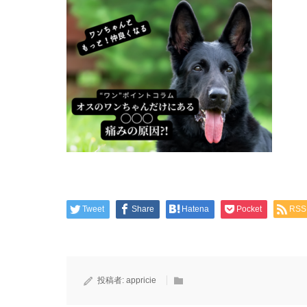
Tweet
Share
Hatena
Pocket
RSS
投稿者:
appricie