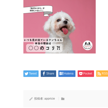
Tweet
Share
Hatena
Pocket
RSS
投稿者:
appricie