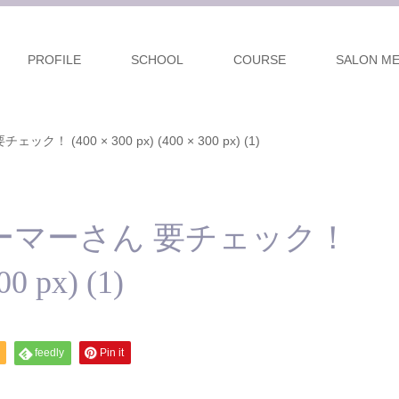
PROFILE
SCHOOL
COURSE
SALON M
(400 × 300 px) (400 × 300 px) (1)
ーマーさん 要チェック！
00 px) (1)
feedly
Pin it