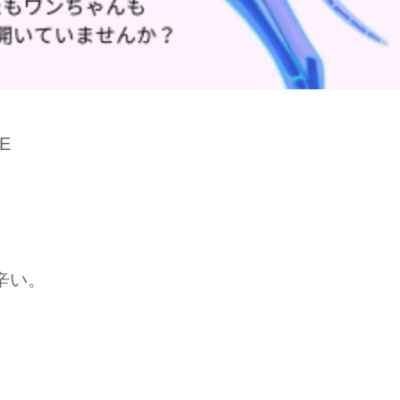
E
」
辛い。