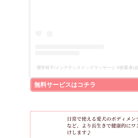
櫻井裕子/メンテナンスドッグマッサージ ®️創案者(@ap
無料サービスはコチラ