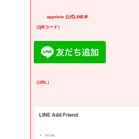
appricie 公式LINE＠
（QRコード）
（URL）
LINE Add Friend
lin.ee