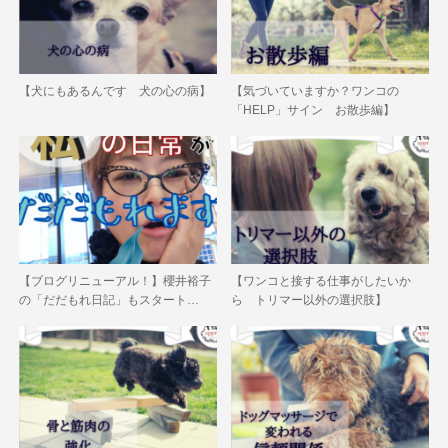
【犬にもあるんです 犬の心の病】
【気づいていますか？ワンコの
「HELP」サイン お散歩編】
【ブログリニューアル！】櫻井裕子
【ワンコと接する仕事がしたいか
の「だだもれ日記」もスタート…
ら トリマー以外の選択肢】