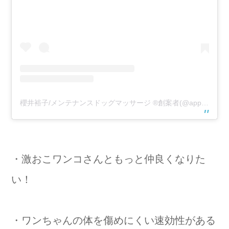
櫻井裕子/メンテナンスドッグマッサージ ®️創案者(@appricie)がシェアした投稿
・激おこワンコさんともっと仲良くなりた
い！
・ワンちゃんの体を傷めにくい速効性がある