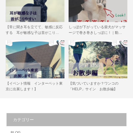
【常に聞き耳を立てて、敏感に反応
しっぽが下がっている柴犬がマッサ
する 耳が敏感な子は首がこり…
ージで巻き巻きしっぽに！｜動…
【イベント情報 インターペット東
【気づいていますか？ワンコの
京に出展します！】
「HELP」サイン お散歩編】
カテゴリー
BLOG