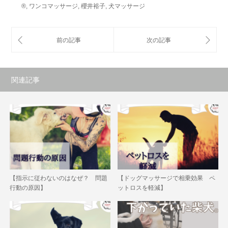
®
,
ワンコマッサージ
,
櫻井裕子
,
犬マッサージ
関連記事
【指示に従わないのはなぜ？ 問題
【ドッグマッサージで相乗効果 ペ
行動の原因】
ットロスを軽減】