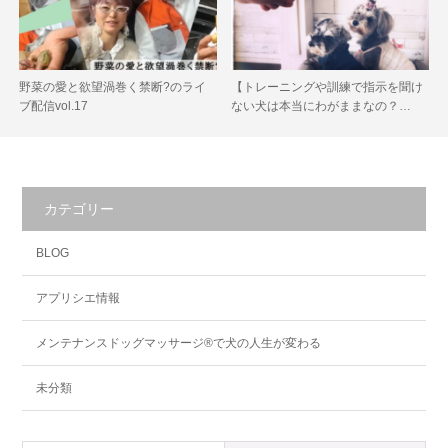
野菜の愛と欲望渦巻く禁断?のライ
【トレーニングや訓練で指示を聞け
ブ配信vol.17
ない犬は本当にわがままなの？…
カテゴリー
BLOG
アプリシエ情報
メンテナンスドッグマッサージ®で犬の人生が変わる
未分類