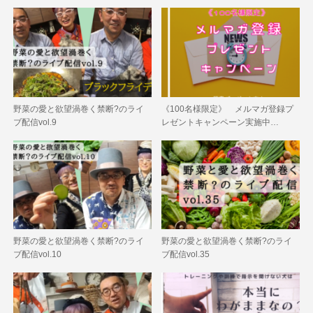
野菜の愛と欲望渦巻く禁断?のライ
《100名様限定》 メルマガ登録プ
ブ配信vol.9
レゼントキャンペーン実施中…
野菜の愛と欲望渦巻く禁断?のライ
野菜の愛と欲望渦巻く禁断?のライ
ブ配信vol.10
ブ配信vol.35