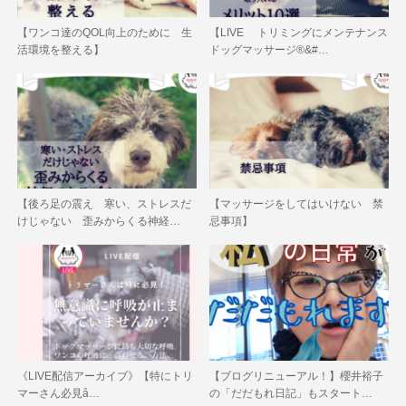
【ワンコ達のQOL向上のために 生
【LIVE トリミングにメンテナンス
活環境を整える】
ドッグマッサージ®&#…
【後ろ足の震え 寒い、ストレスだ
【マッサージをしてはいけない 禁
けじゃない 歪みからくる神経…
忌事項】
《LIVE配信アーカイブ》【特にトリ
【ブログリニューアル！】櫻井裕子
マーさん必見ȃ…
の「だだもれ日記」もスタート…