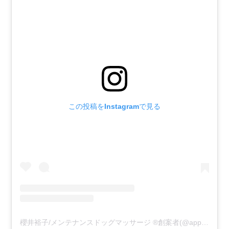
この投稿をInstagramで見る
櫻井裕子/メンテナンスドッグマッサージ ®️創案者(@appricie)がシェアした投稿