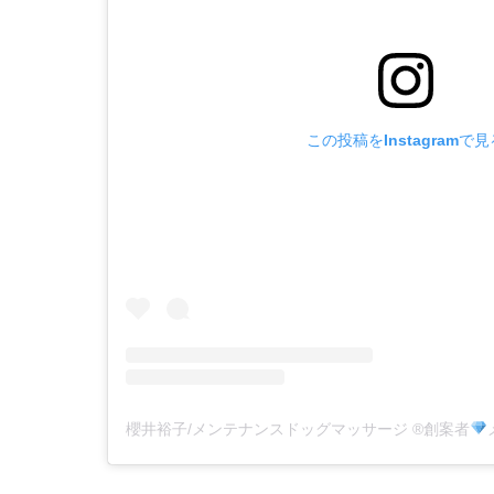
この投稿をInstagramで見
櫻井裕子/メンテナンスドッグマッサージ
®️
創案者
メ