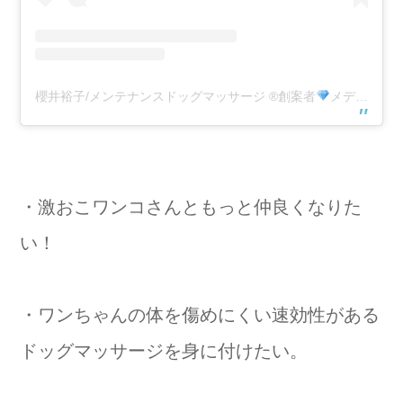
櫻井裕子/メンテナンスドッグマッサージ
®️
創案者
メディカルドッグアロマブランド♚ルポデアンジュ(@appricie)がシェアした投稿
・激おこワンコさんともっと仲良くなりた
い！
・ワンちゃんの体を傷めにくい速効性がある
ドッグマッサージを身に付けたい。