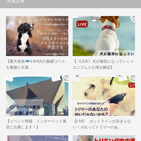
関連記事
【重大発表
今年9月の基礎コース
【《LIVE》犬が猫背になっていくメ
を最後に引退…
カニズムと心境を解説】
【イベント情報 インターペット東
【LIVE カットラインが決まらな
京に出展します！】
い！それってトリマーのあ…