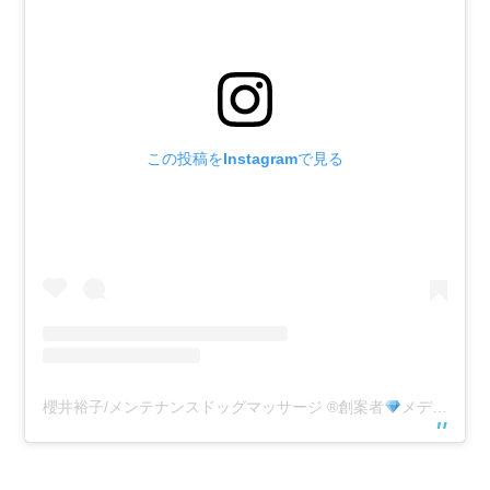
この投稿をInstagramで見る
櫻井裕子/メンテナンスドッグマッサージ
®️
創案者
メディカルドッグアロマブランド♚ルポデアンジュ(@appricie)がシェアした投稿