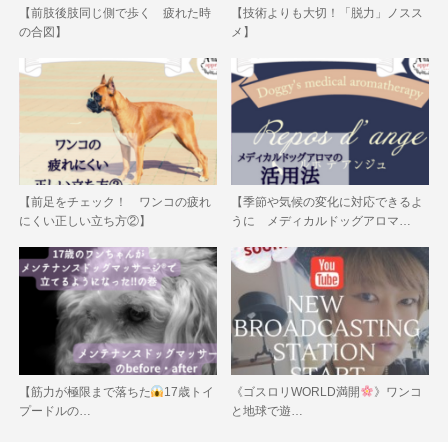
【前肢後肢同じ側で歩く 疲れた時
【技術よりも大切！「脱力」ノスス
の合図】
メ】
【前足をチェック！ ワンコの疲れ
【季節や気候の変化に対応できるよ
にくい正しい立ち方②】
うに メディカルドッグアロマ…
【筋力が極限まで落ちた
17歳トイ
《ゴスロリWORLD満開
》ワンコ
プードルの…
と地球で遊…