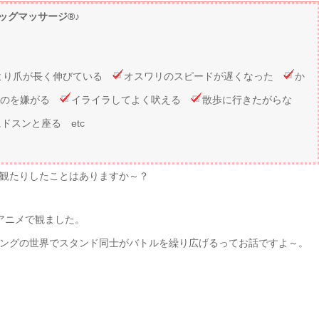
ドッグマッサージ®️♪
より爪が長く伸びている
オスワリのスピードが遅くなった
か
るのを嫌がる
イライラしてよく吠える
散歩に行きたがらな
ドスンと座る etc
観たりしたことはありますか～？
アニメで観ました。
ングの世界でスタンド同士がバトルを繰り広げるってお話ですよ～。