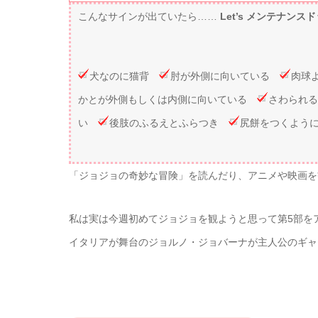
こんなサインが出ていたら……
Let’s メンテナンス
犬なのに猫背
肘が外側に向いている
肉球
かとが外側もしくは内側に向いている
さわられ
い
後肢のふるえとふらつき
尻餅をつくように
「ジョジョの奇妙な冒険」を読んだり、アニメや映画を
私は実は今週初めてジョジョを観ようと思って第5部を
イタリアが舞台のジョルノ・ジョバーナが主人公のギャ