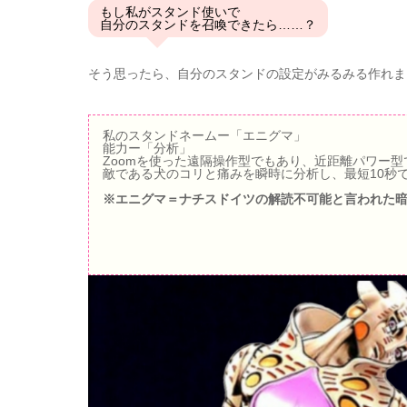
もし私がスタンド使いで
自分のスタンドを召喚できたら……？
そう思ったら、自分のスタンドの設定がみるみる作れま
私のスタンドネームー「エニグマ」
能力ー「分析」
Zoomを使った遠隔操作型でもあり、近距離パワー
敵である犬のコリと痛みを瞬時に分析し、最短10秒
※エニグマ＝ナチスドイツの解読不可能と言われた