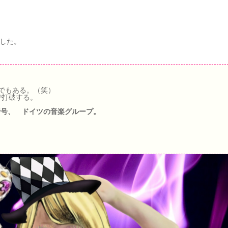
した。
型でもある。（笑）
で打破する。
暗号、 ドイツの音楽グループ。