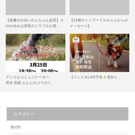
【皮膚がかゆいわんちゃん必見】そ
【14歳のトイプードルちゃんからの
のかゆみは背骨のトラブルが原…
メッセージ】
アニマルコミュニケーター
【インスタLIVE予告
意外と…
荒木 和美 さんとのコラボイ…
カテゴリー
BLOG