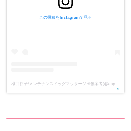
この投稿をInstagramで見る
櫻井裕子/メンテナンスドッグマッサージ ®️創案者(@appricie)がシェアした投稿