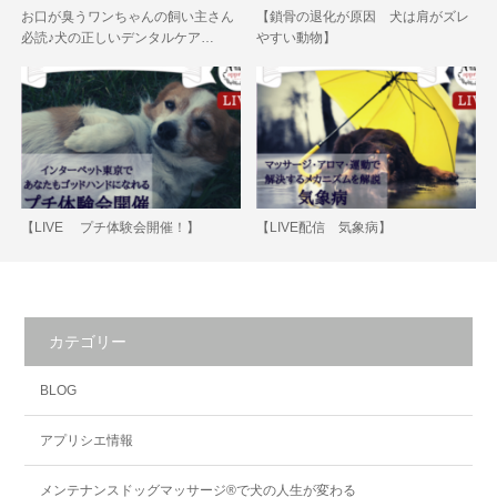
お口が臭うワンちゃんの飼い主さん
【鎖骨の退化が原因 犬は肩がズレ
必読♪犬の正しいデンタルケア…
やすい動物】
【LIVE プチ体験会開催！】
【LIVE配信 気象病】
カテゴリー
BLOG
アプリシエ情報
メンテナンスドッグマッサージ®で犬の人生が変わる